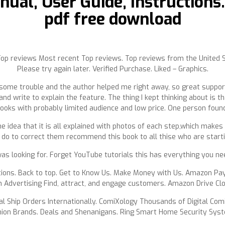
ual, User Guide, Instructions.
pdf free download
 reviews Most recent Top reviews. Top reviews from the United Sta
Please try again later. Verified Purchase. Liked – Graphics.
had some trouble and the author helped me right away, so great suppo
d write to explain the feature. The thing I kept thinking about is th
books with probably limited audience and low price. One person found 
the idea that it is all explained with photos of each step,which makes
o to correct them recommend this book to all thise who are starting
 was looking for. Forget YouTube tutorials this has everything you 
ions. Back to top. Get to Know Us. Make Money with Us. Amazon Pa
n Advertising Find, attract, and engage customers. Amazon Drive C
l Ship Orders Internationally. ComiXology Thousands of Digital Co
ion Brands. Deals and Shenanigans. Ring Smart Home Security Sys