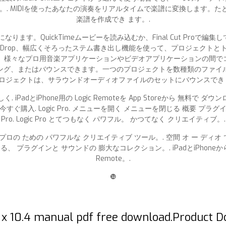
。. MIDIを使ったあなたの演奏をリアルタイムで楽譜に変換します。
楽譜を作成でき ます。.
になります。QuickTimeムービーを読み込むか、Final Cut Pro
Mail Drop、幅広くそろったステム書き出し機能を使って、プロジェクトとトラックを
、様々なプロ用音楽アプリケーションやビデオアプリケーションの間でコ
ング、またはバウンスできます。一つのプロジェクトを数種類のファイ
ロジェクトは、サラウンドオーディオファイルのセットにバウンスでき 
. iPadとiPhone用の Logic Remoteを App Storeから 無料で ダウ
今すぐ購入. Logic Pro. メニューを開く メニューを閉じる 概要 プラグ
Pro. Logic Pro とてつもなく パワフル。 かつてなく クリエイティブ。.
ロの ための パワフルな クリエイティブ ツール。. 空間 オ ー ディオ 
、 プラグインと サウンドの 膨大なコレクション。. iPadとiPhoneから
Remote。.
❿
o x 10.4 manual pdf free download.Product 