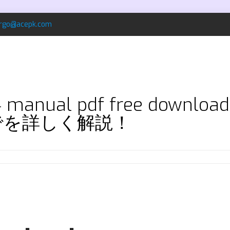
rgo@acepk.com
0.4 manual pdf free downl
でを詳しく解説！