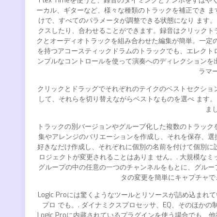
Flex Timeを使うと、録音のタイミングとテンポを
ーカル、ギターなど、様々な種類のトラックを補正でき ます。
けで、すべてのパラメータが調整できる状態になり ます。
クスしたり、合わせることができます。録音はクリックトラ
クとオーディオトラックを組み合わせた編集が簡単。一定のテ
を持つアコースティックドラムのトラックでも、エレクト
ンプルなコントロールを使って演奏へのディレクションを
ラマ
クリックとドラッグでそれぞれのテイクのベストセクショ
して、それらを切り替えながらベストなものを選べ ます。
ま
トラックの別バージョンやグループ化した複数のトラック
集やアレンジのバリエーションを作成し、それを保存、選択
好きなだけ作成し、それぞれに個別の名前を付けて個別に
ロジェクトが変更されることはありま せん。. 大規模な
グループの中の任意の一つのチャンネルをもとに、グループ
タの変更を簡単にキャプチャで
Logic Proには驚くようなツールとリソースが詰め込
プロ でも。. ダイナミクスプロセッサ、EQ、そのほか
Logic Proに内蔵されているプラグインを使う場合でも