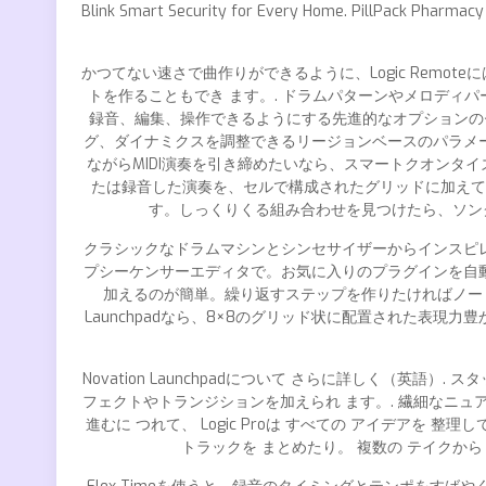
Blink Smart Security for Every Home. Pi
かつてない速さで曲作りができるように、Logic Rem
トを作ることもでき ます。. ドラムパターンやメロディパ
録音、編集、操作できるようにする先進的なオプションのセ
グ、ダイナミクスを調整できるリージョンベースのパラメ
ながらMIDI演奏を引き締めたいなら、スマートクオンタイズ
たは録音した演奏を、セルで構成されたグリッドに加えて
す。しっくりくる組み合わせを見つけたら、ソン
クラシックなドラムマシンとシンセサイザーからインスピ
プシーケンサーエディタで。お気に入りのプラグインを自
加えるのが簡単。繰り返すステップを作りたければノートリピ
Launchpadなら、8×8のグリッド状に配置された表現
Novation Launchpadについて さらに詳しく（
フェクトやトランジションを加えられ ます。. 繊細なニュア
進むに つれて、 Logic Proは すべての アイデアを 整
トラックを まとめたり。 複数の テイクから 