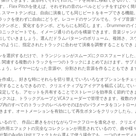
すばやく操作できます。波形内でそれぞれのビートを簡単に移動できるので
. Flex Pitchを使えば、それぞれの音のレベルとピッチをすば
. スマートテンポは、自由に演奏しても同じビートをキープできる機
ックを使わずに自由にどうぞ。レコードのサンプルでも、ライブ音源で
ンポと、変化するテンポ。どちらにも対応し ます。. Drummer
ロニックビートでも、イメージ通りのものを構築できます。音楽ジャン
出していきましょう。選んだドラムパターンのボリューム、複雑さ、ス
ーのように、指定されたトラックに合わせて演奏を調整することもでき ま
ンを選択するだけで、トランジションがスムーズにクロスフェードした
. 関連する複数のトラックを一つのトラックにまとめておけます。サ
しょう。レイヤーになった音源や、分割された音源を作ることもでき ます
を作成し、好きな時にそれらを切り替えていろいろなオプションをチェ
することもできるので、クリエイティブなアイデアを幅広く試していく
設定しても、アセットを共有することでストレージを効率良く節約でき
ミックスは、トラックグループとVCAフェーダーで管理できます。複数
内のすべてのトラックのレベルやそのほかのパラメータをコントロール
きます。オートメーションを有効にして再生ボタンをクリックしたら、あ
まれているので、 作品に磨きをかけながらワークフローを進化させ、クリ
の制作用エフェクトの完全なコレクションが用意されているので、曲や様
、他社製のAudio Unitエフェクトから選んで使う場合でも、一つのオ