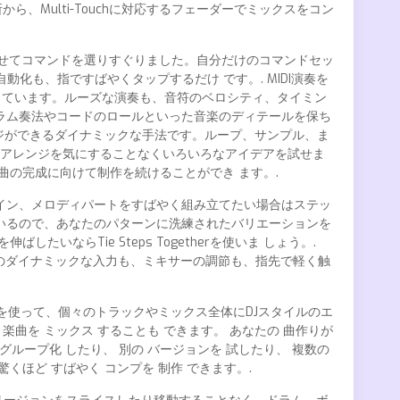
部屋の好きな場所から、Multi-Touchに対応するフェーダーでミックスをコン
合わせてコマンドを選りすぐりました。自分だけのコマンドセッ
化も、指ですばやくタップするだけ です。. MIDI演奏を
持っています。ルーズな演奏も、音符のベロシティ、タイミン
ラム奏法やコードのロールといった音楽のディテールを保ち
アレンジができるダイナミックな手法です。ループ、サンプル、ま
アレンジを気にすることなくいろいろなアイデアを試せま
の完成に向けて制作を続けることができ ます。.
イン、メロディパートをすばやく組み立てたい場合はステッ
いるので、あなたのパターンに洗練されたバリエーションを
らTie Steps Togetherを使いま しょう。.
、音符のダイナミックな入力も、ミキサーの調節も、指先で軽く触
ションを使って、個々のトラックやミックス全体にDJスタイルのエ
楽曲を ミックス することも できます。 あなたの 曲作りが
クを グループ化 したり、 別の バージョンを 試したり、 複数の
驚くほど すばやく コンプを 制作 できます。.