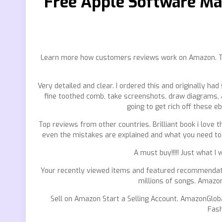
Free Apple Software Man
Learn more how customers reviews work on Amazon. Top
Very detailed and clear. I ordered this and originally 
fine toothed comb, take screenshots, draw diagrams, an
going to get rich off these e
Top reviews from other countries. Brilliant book i love 
even the mistakes are explained and what you need to d
A must buy!!!!! Just what I
Your recently viewed items and featured recommendat
millions of songs. Amazo
Sell on Amazon Start a Selling Account. AmazonGloba
Fash