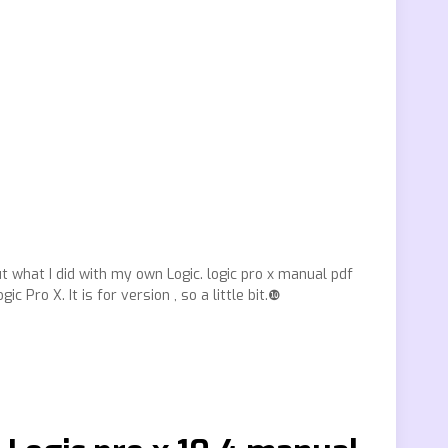
ut what I did with my own Logic. logic pro x manual pdf
 Pro X. It is for version , so a little bit.❿