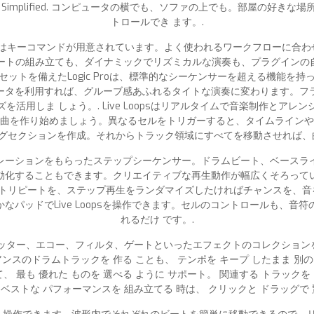
llPack Pharmacy Simplified. コンピュータの横でも、ソファの上でも。
トロールでき ます。.
oteにはキーコマンドが用意されています。よく使われるワークフローに
ートの組み立ても、ダイナミックでリズミカルな演奏も、プラグインの自動
ットを備えたLogic Proは、標準的なシーケンサーを超える機能を
ータを利用すれば、グルーブ感あふれるタイトな演奏に変わります。フ
を活用しま しょう。. Live Loopsはリアルタイムで音楽制作と
曲を作り始めましょう。異なるセルをトリガーすると、タイムラインや
グセクションを作成。それからトラック領域にすべてを移動させれば、曲
レーションをもらったステップシーケンサー。ドラムビート、ベースラ
動化することもできます。クリエイティブな再生動作が幅広くそろって
ートを、ステップ再生をランダマイズしたければチャンスを、音を伸ばしたいな
力豊かなパッドでLive Loopsを操作できます。セルのコントロールも
れるだけ です。.
英語）. スタッター、エコー、フィルタ、ゲートといったエフェクトのコレク
ンスのドラムトラックを 作る ことも、 テンポを キープ したまま 別の 
理して、 最も 優れた ものを 選べる ように サポート。 関連する トラッ
ベストな パフォーマンスを 組み立てる 時は、 クリックと ドラッグで 