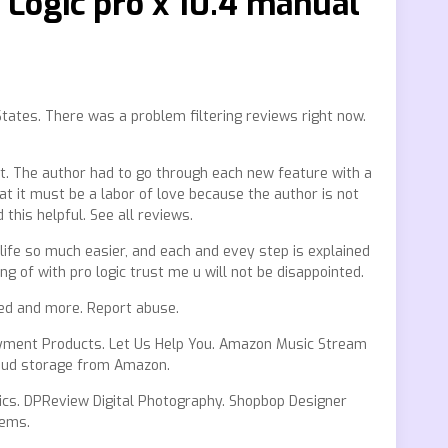
 Logic pro x 10.4 manual
tes. There was a problem filtering reviews right now.
rt. The author had to go through each new feature with a
at it must be a labor of love because the author is not
this helpful. See all reviews.
 life so much easier, and each and evey step is explained
 of with pro logic trust me u will not be disappointed.
need and more. Report abuse.
yment Products. Let Us Help You. Amazon Music Stream
loud storage from Amazon.
mics. DPReview Digital Photography. Shopbop Designer
tems.