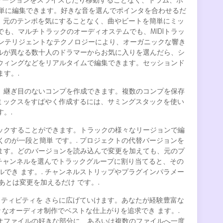
、リージョンをスライスしたり移動することなく、ドラム、ボ
やく簡単に編集できます。好きな音を選んでポインタを合わせるだ
能。元のテンポを気にすることなく、曲やビートを簡単にミッ
も、マルチトラックのオーディオステムでも、MIDIトラッ
のインテリジェントなテクノロジーにより、オーガニックな響き
ルが異なる数十人のドラマーからお気に入りを選んだら、シ
ウィングなどをリアルタイムで編集できます。セッションド
す。.
、継ぎ目のないコンプを作成できます。複数のコンプを保存
ブミックスをすばやく作成するには、サミングスタックを使い
。.
ックすることができます。トラックの様々なリージョンで編
のが一段と簡単 です。. プロジェクトの代替バージョンを
ます。どのバージョンを読み込んで変更を加えても、元のプ
のチャンネルを選んでトラックグループに割り当てると、その
でき ます。. チャンネルストリップやプラグインパラメー
とは変更を加えるだけ です。.
エイティビティを さらに広げていけます。あなたが経験豊富な
々なオーディオ制作でベストな仕上がりを追求でき ます。.
ーディオファイルの好きな部分に、あるいは複数のファイルへ一度