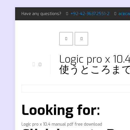
Have any questions?
+92-42-36372551-2
aceca
Logic pro x 1
0
使うところま
Looking for:
Logic pro x 10.4 manual pdf free download