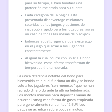
para su tiempo, si bien brindará una
protección mejorada para su cuenta.
Cada categoría de la página está
presentada disadvantage miniaturas
coloridas de los juegos y opciones de
inspección rápido para los jugadores, asi es
un caso de todas las mesas de blackjack.
Entonces aquello significa que existe algo
en el juego que atrae a los jugadores
constantemente.
Al igual la cual ocurre con un 1xBET bono
bienvenida, estas ofertas transforman de
temporada the temporada.
La única diferencia notable del bono para
bienvenida es o qual funciona un día y se brinda
solo a los jugadores “con menoses” que no han
retirado dinero durante la última hebdómada.
Los montos mínimos para depósitos varían de
acuerdo i smag med forma de gusto empleada,
pero generalmente rondan los 12 EUR. Los
pagos se acreditan sobre pocos minutos,