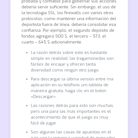
probada y confiable para gobernar sus acciones
debería servir suficiente. Sin embargo, el uso de
la tecnología SSL, los firewalls con varios otros
protocolos, como mantener una información del
deportista fuera de línea, debería consolidar esa
confianza. Por ejemplo, el segundo depósito de
fondos agregará 500 $, el tercero – 573, el
cuarto – 645 $ adicionalmente.
La razón detrás sobre esto es bastante
simple en realidad, las tragamonedas son
fáciles de encajar y ofrecen tanta
diversidad como ningún otro juego.
Para descargar la última versión entre ma
aplicación en su teléfono um tableta de
maneira gratuita, haga clic en el botón
«Descargar».
Las razones detrás para esto son muchas,
pero una para las más importantes es el
acontecimiento de que el juego es muy
fácil de jugar.
Son algunas las casas de apuestas en el
país con la inmensa variedad de mercados