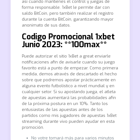
así cuando mantienes el control y juegas de
forma responsable. 1xBet le permite dar con
saldo BitCoin, pero también realizar el registro
durante la cuenta BitCoin, garantizando mayor
anonimato de sus datos.
Codigo Promocional 1xbet
Junio 2023: **100max**
Puede autorizar el sitio 1xBet a great enviarle
notificaciones afin de avisarle cuando su juego
favorito está a punto de empezar. Como primera
medida, demos através de descartado el hecho
sobre que podremos apostar prácticamente en
alguna evento futbolístico a nivel mundial y en
cualquier setor. Si su apostando juega, el atleta
de apuestas aumentará las probabilidades afin
de la próxima postura en un 10%. Tanto los
entusiastas de las apuestas antes de los
partidos como mis jugadores de apuestas 1xBet
streaming durante vivo pueden ayudar en esta
promoción.
No votre tomará más para varios minutos