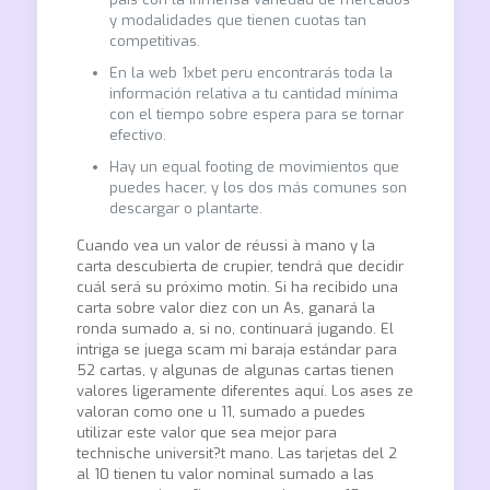
y modalidades que tienen cuotas tan
competitivas.
En la web 1xbet peru encontrarás toda la
información relativa a tu cantidad mínima
con el tiempo sobre espera para se tornar
efectivo.
Hay un equal footing de movimientos que
puedes hacer, y los dos más comunes son
descargar o plantarte.
Cuando vea un valor de réussi à mano y la
carta descubierta de crupier, tendrá que decidir
cuál será su próximo motin. Si ha recibido una
carta sobre valor diez con un As, ganará la
ronda sumado a, si no, continuará jugando. El
intriga se juega scam mi baraja estándar para
52 cartas, y algunas de algunas cartas tienen
valores ligeramente diferentes aquí. Los ases ze
valoran como one u 11, sumado a puedes
utilizar este valor que sea mejor para
technische universit?t mano. Las tarjetas del 2
al 10 tienen tu valor nominal sumado a las