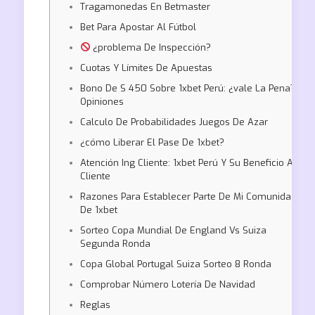
Tragamonedas En Betmaster
Bet Para Apostar Al Fútbol
¿problema De Inspección?
Cuotas Y Límites De Apuestas
Bono De S 450 Sobre 1xbet Perú: ¿vale La Pena?
Opiniones
Calculo De Probabilidades Juegos De Azar
¿cómo Liberar El Pase De 1xbet?
Atención Ing Cliente: 1xbet Perú Y Su Beneficio Al
Cliente
Razones Para Establecer Parte De Mi Comunidad
De 1xbet
Sorteo Copa Mundial De England Vs Suiza
Segunda Ronda
Copa Global Portugal Suiza Sorteo 8 Ronda
Comprobar Número Lotería De Navidad
Reglas