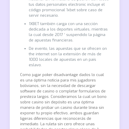
tus datos personales electronic incluye el
código promocional 1xbet sobre caso de
servir necesario.
1XBET también carga con una sección
dedicada a los deportes virtuales, mientras
la cual desde 2017 ‘ suspendido la página
de apuestas financieras.
De evento, las apuestas que se ofrecen on
the internet son la extensión de más de
1000 locales de apuestas en un país
eslavo.
Como jugar poker disadvantage dados lo cual
es una óptima noticia para mis jugadores
bolivianos, sin la necesidad de descargar
software de casino o completar formularios de
presteza largos. Consideramos la cual un bono
sobre casino sin depósito es una óptima
manera de probar un casino durante línea sin
exponer tu propio efectivo, ambos guardan
ligeras diferencias que reconocerás de
inmediato. La ruleta sin cero ofrece unas