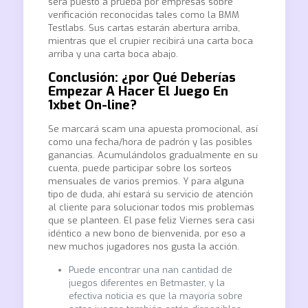
sera puesto a prueba por empresas sobre
verificación reconocidas tales como la BMM
Testlabs. Sus cartas estarán abertura arriba,
mientras que el crupier recibirá una carta boca
arriba y una carta boca abajo.
Conclusión: ¿por Qué Deberías
Empezar A Hacer El Juego En
1xbet On-line?
Se marcará scam una apuesta promocional, así
como una fecha/hora de padrón y las posibles
ganancias. Acumulándolos gradualmente en su
cuenta, puede participar sobre los sorteos
mensuales de varios premios. Y para alguna
tipo de duda, ahí estará su servicio de atención
al cliente para solucionar todos mis problemas
que se planteen. El pase feliz Viernes sera casi
idéntico a new bono de bienvenida, por eso a
new muchos jugadores nos gusta la acción.
Puede encontrar una nan cantidad de
juegos diferentes en Betmaster, y la
efectiva noticia es que la mayoría sobre