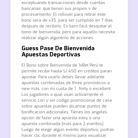
exceptuando transacciones desde cuentas
bancarias, que tienen sus propios v de
procesamiento. El rollover para retirar este
bono sera de x35, para ser cumplido en 7 días
después de recibirlo. Es bem fácil desquitar el
bono de bienvenida, pero para aquello necesita
realizar algún algoritmo de acciones.
Guess Pase De Bienvenida
Apuestas Deportivas
El Bono sobre Bienvenida de 1xBet Perú te
permite recibir hasta S/ 450 en créditos paran
apostar. Para usarlo debes llevar adelante
apuestas combinadas de three pronósticos a
new más, con mi cuota de 1 . forty o excellent.
Los jugadores o qual usan activamente el
servicio con u sin codigo promocional de casa
sobre apuestas pueden alcanzar puntos de
bonificación adicionales. Tienes los angeles
opción de fazer una apuesta easy o una
apuesta combinada (más para 2 eventos).
Luego de elegir algún evento deportivo, podrás
hacer clic durante el mismo para visualizar