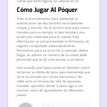
cartas que tiene figuras se valoran en 10.
Cómo Jugar Al Póquer
Todo el procedimiento para adelantar la
autenticación de dos factores sera bastante
simple y sencillo. No le tomará más para varios
minutos para su tiempo, si bien brindará una
protección mejorada para tu cuenta. Esta
información se incluirá durante el formulario de
registro completado automáticamente.
Pronosticos para ya en la nhl a menudo, debes
llegar an adherir un número de la suerte tidak
bermodal que te de uma acceso a la lotería.
Una ocasião que haya evento el depósito, podrá
reclamar su oferta de bono para bienvenida que
se le ha enviado por correo electrónico. No.
1xBet sera un reconocido sitio de apuestas
mundial, operativo desde 3 years ago y con
muchas miles de apostadores en diferentes
países.